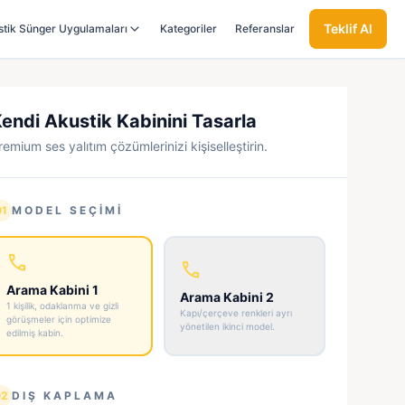
Teklif Al
stik Sünger Uygulamaları
Kategoriler
Referanslar
Blog
endi Akustik Kabinini Tasarla
remium ses yalıtım çözümlerinizi kişiselleştirin.
01
MODEL SEÇIMI
call
call
Arama Kabini 1
Arama Kabini 2
1 kişilik, odaklanma ve gizli
Kapı/çerçeve renkleri ayrı
görüşmeler için optimize
yönetilen ikinci model.
edilmiş kabin.
02
DIŞ KAPLAMA