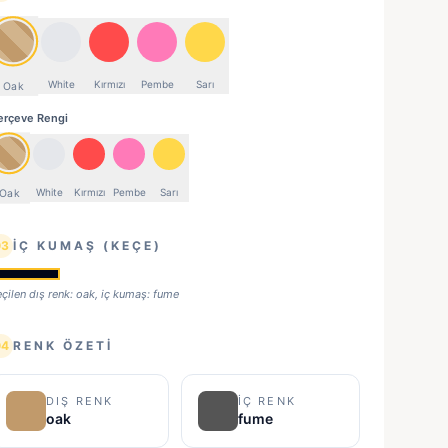
White
Kırmızı
Pembe
Sarı
Oak
erçeve Rengi
White
Kırmızı
Pembe
Sarı
Oak
03
İÇ KUMAŞ (KEÇE)
çilen dış renk:
oak
, iç kumaş:
fume
04
RENK ÖZETI
DIŞ RENK
İÇ RENK
oak
fume